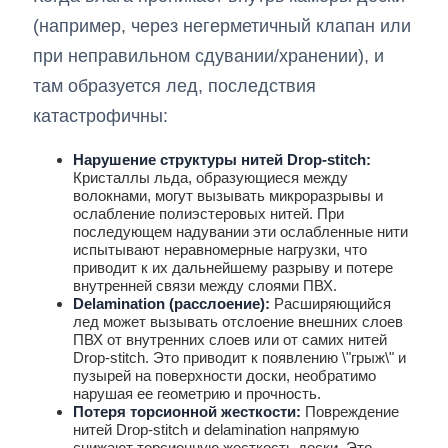
(например, через негерметичный клапан или
при неправильном сдувании/хранении), и
там образуется лед, последствия
катастрофичны:
Нарушение структуры нитей Drop-stitch:
Кристаллы льда, образующиеся между
волокнами, могут вызывать микроразрывы и
ослабление полиэстеровых нитей. При
последующем надувании эти ослабленные нити
испытывают неравномерные нагрузки, что
приводит к их дальнейшему разрыву и потере
внутренней связи между слоями ПВХ.
Delamination (расслоение):
Расширяющийся
лед может вызывать отслоение внешних слоев
ПВХ от внутренних слоев или от самих нитей
Drop-stitch. Это приводит к появлению \"грыж\" и
пузырей на поверхности доски, необратимо
нарушая ее геометрию и прочность.
Потеря торсионной жесткости:
Повреждение
нитей Drop-stitch и delamination напрямую
снижают торсионную жесткость доски. Это