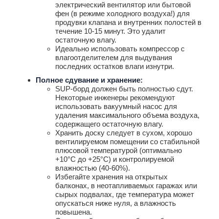
электрический вентилятор или бытовой
фен (в режиме холодного воздуха!) для
продувки клапана и внутренних полостей в
течение 10-15 минут. Это удалит
остаточную влагу.
Идеально использовать компрессор с
влагоотделителем для выдувания
последних остатков влаги изнутри.
Полное сдувание и хранение:
SUP-борд должен быть полностью сдут.
Некоторые инженеры рекомендуют
использовать вакуумный насос для
удаления максимального объема воздуха,
содержащего остаточную влагу.
Хранить доску следует в сухом, хорошо
вентилируемом помещении со стабильной
плюсовой температурой (оптимально
+10°C до +25°C) и контролируемой
влажностью (40-60%).
Избегайте хранения на открытых
балконах, в неотапливаемых гаражах или
сырых подвалах, где температура может
опускаться ниже нуля, а влажность
повышена.