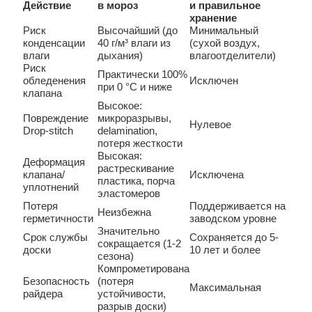
Действие
в мороз
и правильное
хранение
Риск
Высочайший (до
Минимальный
конденсации
40 г/м³ влаги из
(сухой воздух,
влаги
дыхания)
влагоотделители)
Риск
Практически 100%
обледенения
Исключен
при 0 °C и ниже
клапана
Высокое:
Повреждение
микроразрывы,
Нулевое
Drop-stitch
delamination,
потеря жесткости
Высокая:
Деформация
растрескивание
клапана/
Исключена
пластика, порча
уплотнений
эластомеров
Потеря
Поддерживается на
Неизбежна
герметичности
заводском уровне
Значительно
Срок службы
Сохраняется до 5-
сокращается (1-2
доски
10 лет и более
сезона)
Компрометирована
Безопасность
(потеря
Максимальная
райдера
устойчивости,
разрыв доски)