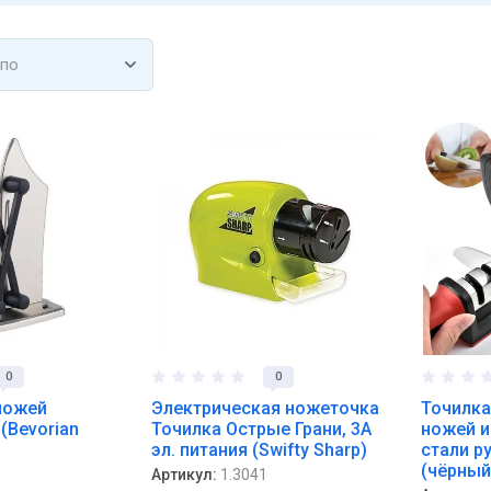
 по
0
0
ножей
Электрическая ножеточка
Точилка
 (Bevorian
Точилка Острые Грани, 3А
ножей 
эл. питания (Swifty Sharp)
стали ру
(чёрный
Артикул:
1.3041