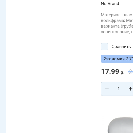
No Brand
Материал: плас
вольфрама; Мет
варианта (груб
хонингование, 
Сравнить
Экономия 7.71
17.99
2
р.