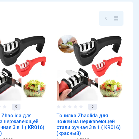
0
0
 Zhaolida для
Точилка Zhaolida для
из нержавеющей
ножей из нержавеющей
чная 3 в 1 ( KR016)
стали ручная 3 в 1 ( KR016)
)
(красный)