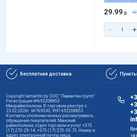
29.99
4
р.
Бесплатная доставка
Пункт
Copyright lamantin.by ООО "Ламантин групп"
+3
Регистрация №692208853
+3
Минрайисполком. В торговом реестре с
23.02.2026г. №769530, УНП 692208853.
+3
Контакты уполномоченных рассматривать
in
обращения покупателей: Минский
райисполком, отдел торговли и услуг +375
Вре
(17) 270-29-14, +375 (17) 270-33-75. Номер и
адрес электронной почты лица,
18: