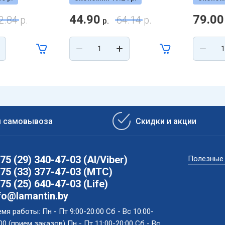
44.90
79.00
2.84
р.
64.14
р.
р.
ы самовывоза
Скидки и акции
75 (29) 340-47-03 (АI/Viber)
Полезные
75 (33) 377-47-03 (МТС)
75 (25) 640-47-03 (Life)
fo@lamantin.by
мя работы: Пн - Пт 9:00-20:00 Сб - Вс 10:00-
00 (прием заказов) Пн - Пт 11:00-20:00 Сб - Вс