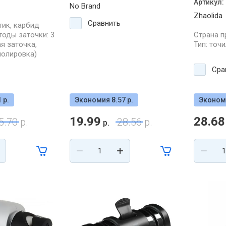
Артикул:
No Brand
Zhaolida
Сравнить
тик, карбид
оды заточки: 3
Страна п
ая заточка,
Тип: точ
полировка)
Сра
 р.
Экономия 8.57 р.
Экономи
19.99
28.68
5.70
р.
28.56
р.
р.