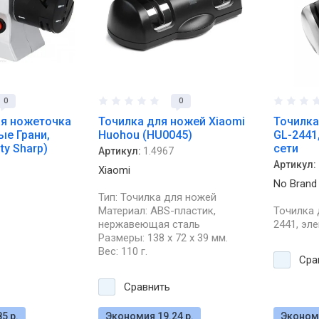
0
0
ая ножеточка
Точилка для ножей Xiaomi
Точилка
ые Грани,
Huohou (HU0045)
GL-2441,
ty Sharp)
сети
Артикул:
1.4967
Артикул:
Xiaomi
No Brand
Тип: Точилка для ножей
Материал: ABS-пластик,
Точилка 
нержавеющая сталь
2441, эле
Размеры: 138 х 72 х 39 мм.
Вес: 110 г.
Сра
Сравнить
5 р.
Экономия 19.24 р.
Экономи