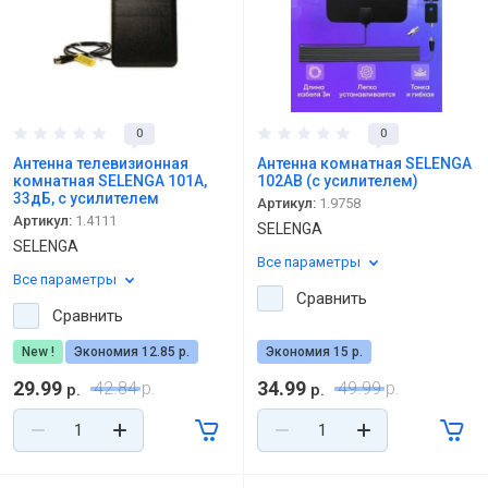
0
0
Антенна телевизионная
Антенна комнатная SELENGA
комнатная SELENGA 101A,
102AB (с усилителем)
33дБ, с усилителем
Артикул:
1.9758
Артикул:
1.4111
SELENGA
SELENGA
Все параметры
Все параметры
Сравнить
Сравнить
New !
Экономия 12.85 р.
Экономия 15 р.
29.99
34.99
42.84
р.
49.99
р.
р.
р.