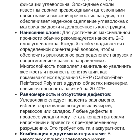
фиксации углеволокна. Эпоксидные смолы
известны своими превосходными адгезионными
свойствами и высокой прочностью на сдвиг, что
обеспечивает надежное сцепление углеволокна с
материалом доски и долговечность конструкции.
Нанесение слоев:
Для достижения максимальной
прочности обычно рекомендуется наносить 2–3
слоя углеволокна. Каждый слой укладывается с
определенной ориентацией волокон, чтобы
обеспечить равномерное распределение нагрузок и
сопротивление в разных направлениях.
Многослойность позволяет значительно увеличить
жесткость и прочность конструкции, как
показывают исследования CFRP (Carbon-Fiber-
Reinforced Polymer) в других областях инженерии,
повышая прочность на изгиб на 20-40%.
Равномерность и отсутствие дефектов:
Углеволокно следует наносить равномерно,
избегая образования воздушных пузырей,
перекосов или складок. Любые дефекты в
процессе укладки могут стать концентраторами
напряжений и привести к преждевременному
разрушению. Это требует опыта и аккуратности.
Комбинация с другими материалами:
В
некоторых случаях углеволокно может