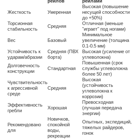
рейлов
рейлами
Высокая (повышение
Жесткость
Умеренная
несущей способности
до +50%)
Торсионная
Отличная (меньше
Средняя
стабильность
"играет" под ногами)
Минимальное
Вес
Базовый
увеличение (толщина
0.1-0.5 мм)
Устойчивость к
Средняя (ПВХ
Высокая (усиление от
ударам/абразии
борта)
углеволокна)
Повышенная (срок
Долговечность
Стандартная
службы углеволокна
конструкции
более 50 лет)
Высокая
Чувствительность
(устойчивость
к агрессивной
Средняя
углеволокна к
среде
коррозии)
Превосходная
Эффективность
Хорошая
(лучшая передача
гребли
энергии)
Новичков,
Опытных, экспедиций,
Рекомендовано
спокойной
тяжелых райдеров,
для
воды,
гонок
рекреации